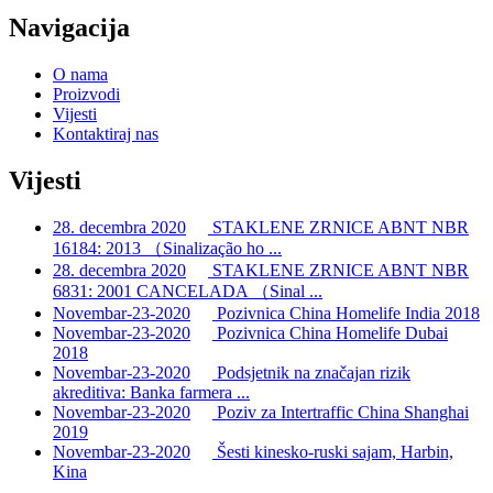
Navigacija
O nama
Proizvodi
Vijesti
Kontaktiraj nas
Vijesti
28. decembra 2020
STAKLENE ZRNICE ABNT NBR
16184: 2013 （Sinalização ho ...
28. decembra 2020
STAKLENE ZRNICE ABNT NBR
6831: 2001 CANCELADA （Sinal ...
Novembar-23-2020
Pozivnica China Homelife India 2018
Novembar-23-2020
Pozivnica China Homelife Dubai
2018
Novembar-23-2020
Podsjetnik na značajan rizik
akreditiva: Banka farmera ...
Novembar-23-2020
Poziv za Intertraffic China Shanghai
2019
Novembar-23-2020
Šesti kinesko-ruski sajam, Harbin,
Kina