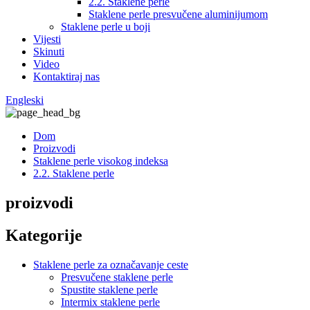
2.2. Staklene perle
Staklene perle presvučene aluminijumom
Staklene perle u boji
Vijesti
Skinuti
Video
Kontaktiraj nas
Engleski
Dom
Proizvodi
Staklene perle visokog indeksa
2.2. Staklene perle
proizvodi
Kategorije
Staklene perle za označavanje ceste
Presvučene staklene perle
Spustite staklene perle
Intermix staklene perle