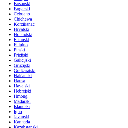
Bosanski
Bugarski
Cebuano
Chichewa
Korzikanac
Hrvatski
Holandski
Estonski
Filipino
Finski
Frizijski
Galicijski
Gruzijski
Gudžaratski
Haićanski
Hausa
Havajski
Hebrejski
Hmong
Mađarski
Islandski
Igbo
Javanski
Kannada
Kazahstanski