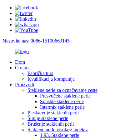
Nazovite nas: 0086-15100663145
Dom
O nama
Fabrička tura
Kvalifikacija kompanije
Proizvodi
Staklene perle za označavanje ceste
Presvučene staklene perle
Spustite staklene perle
Intermix staklene perle
Pjeskarenje staklenih perli
Šuplje staklene perle
Brušenje staklenih perli
Staklene perle visokog indeksa
1.93. Staklene perle