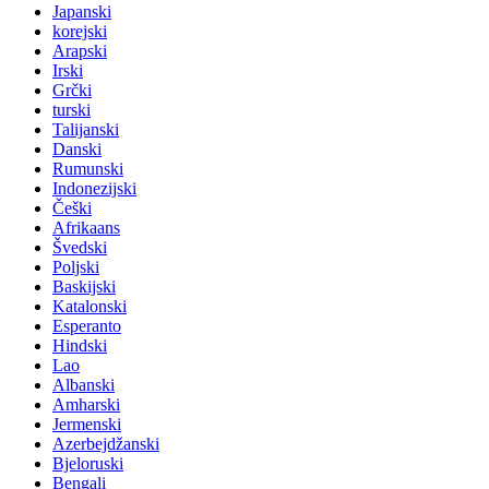
Japanski
korejski
Arapski
Irski
Grčki
turski
Talijanski
Danski
Rumunski
Indonezijski
Češki
Afrikaans
Švedski
Poljski
Baskijski
Katalonski
Esperanto
Hindski
Lao
Albanski
Amharski
Jermenski
Azerbejdžanski
Bjeloruski
Bengali