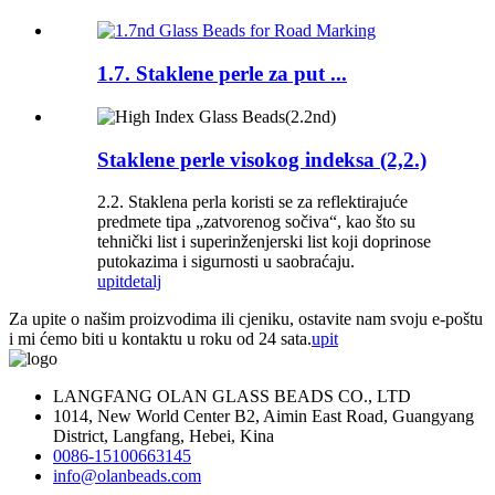
1.7. Staklene perle za put ...
Staklene perle visokog indeksa (2,2.)
2.2. Staklena perla koristi se za reflektirajuće
predmete tipa „zatvorenog sočiva“, kao što su
tehnički list i superinženjerski list koji doprinose
putokazima i sigurnosti u saobraćaju.
upit
detalj
Za upite o našim proizvodima ili cjeniku, ostavite nam svoju e-poštu
i mi ćemo biti u kontaktu u roku od 24 sata.
upit
LANGFANG OLAN GLASS BEADS CO., LTD
1014, New World Center B2, Aimin East Road, Guangyang
District, Langfang, Hebei, Kina
0086-15100663145
info@olanbeads.com