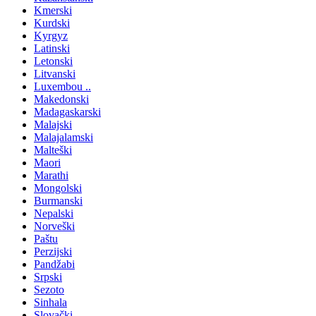
Kmerski
Kurdski
Kyrgyz
Latinski
Letonski
Litvanski
Luxembou ..
Makedonski
Madagaskarski
Malajski
Malajalamski
Malteški
Maori
Marathi
Mongolski
Burmanski
Nepalski
Norveški
Paštu
Perzijski
Pandžabi
Srpski
Sezoto
Sinhala
Slovački